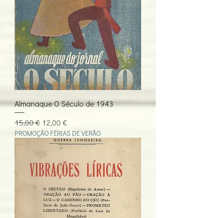
Almanaque O Século de 1943
Preço normal
Preço promocional
15,00 €
12,00 €
PROMOÇÃO FÉRIAS DE VERÃO