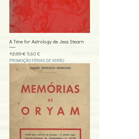
A Time for Astrology de Jess Stearn
Preço normal
Preço promocional
12,00 €
9,60 €
PROMOÇÃO FÉRIAS DE VERÃO