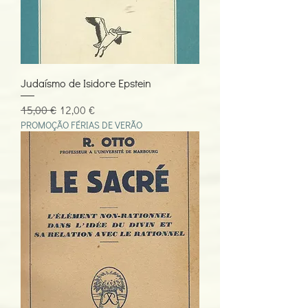
Judaísmo de Isidore Epstein
Preço normal
Preço promocional
15,00 €
12,00 €
PROMOÇÃO FÉRIAS DE VERÃO