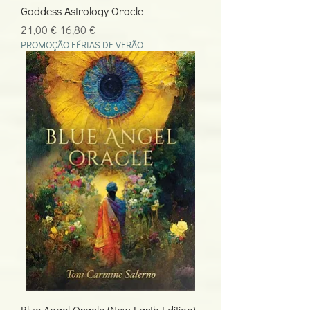
Goddess Astrology Oracle
Preço normal
Preço promocional
21,00 €
16,80 €
PROMOÇÃO FÉRIAS DE VERÃO
Blue Angel Oracle (New Earth Edition)