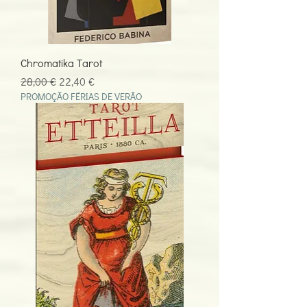
Chromatika Tarot
Preço normal
Preço promocional
28,00 €
22,40 €
PROMOÇÃO FÉRIAS DE VERÃO