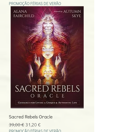
PROMOÇÃO FÉRIAS DE VERÃO
Sacred Rebels Oracle
Preço normal
Preço promocional
39,00 €
31,20 €
PROMOÇÃO FÉRIAS DE VERÃO