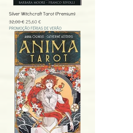
Silver Witchcraft Tarot (Premium)
Preço normal
Preço promocional
32,00 €
25,60 €
PROMOÇÃO FÉRIAS DE VERÃO