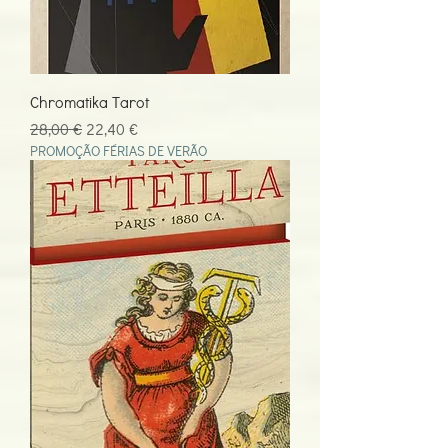
Chromatika Tarot
Preço normal
Preço promocional
28,00 €
22,40 €
PROMOÇÃO FÉRIAS DE VERÃO