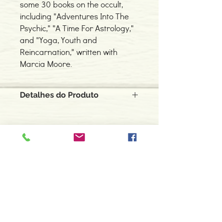
some 30 books on the occult,
including "Adventures Into The
Psychic," "A Time For Astrology,"
and "Yoga, Youth and
Reincarnation," written with
Marcia Moore.
Detalhes do Produto
Livro em razoável estado de
conservação com 435 páginas, sem
rasuras ou sublinhados
Contacte-nos
966 605 625
espiral.centro.alternativas@gmail
.com