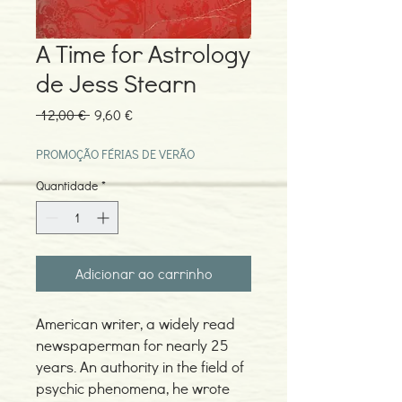
A Time for Astrology
de Jess Stearn
Preço
Preço
 12,00 € 
9,60 €
normal
promocional
PROMOÇÃO FÉRIAS DE VERÃO
Quantidade
*
Adicionar ao carrinho
American writer, a widely read
newspaperman for nearly 25
years. An authority in the field of
psychic phenomena, he wrote