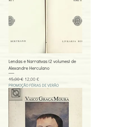
Lendas e Narrativas (2 volumes) de
Alexandre Herculano
Preço normal
Preço promocional
15,00 €
12,00 €
PROMOÇÃO FÉRIAS DE VERÃO