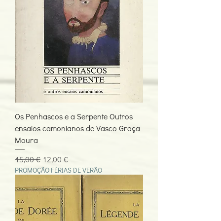
Os Penhascos e a Serpente Outros
ensaios camonianos de Vasco Graça
Moura
Preço normal
Preço promocional
15,00 €
12,00 €
PROMOÇÃO FÉRIAS DE VERÃO