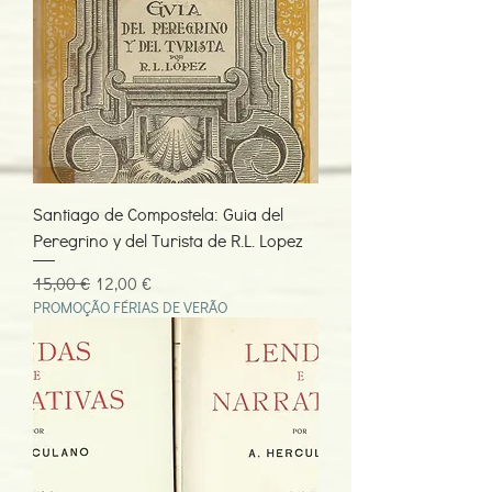
Santiago de Compostela: Guia del
Peregrino y del Turista de R.L. Lopez
Preço normal
Preço promocional
15,00 €
12,00 €
PROMOÇÃO FÉRIAS DE VERÃO