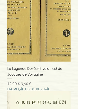
La Légende Dorée (2 volumes) de
Jacques de Voragine
Preço normal
Preço promocional
12,00 €
9,60 €
PROMOÇÃO FÉRIAS DE VERÃO