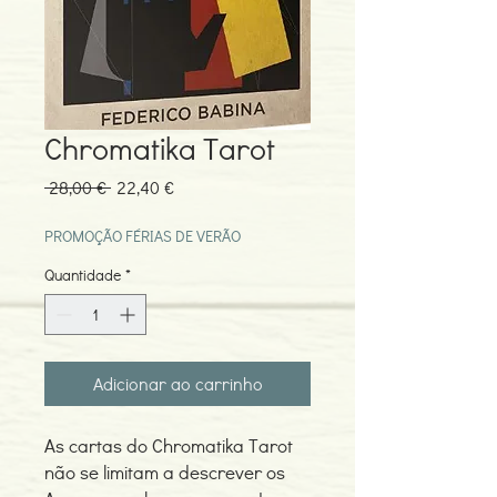
Chromatika Tarot
Preço
Preço
 28,00 € 
22,40 €
normal
promocional
PROMOÇÃO FÉRIAS DE VERÃO
Quantidade
*
Adicionar ao carrinho
As cartas do Chromatika Tarot
não se limitam a descrever os