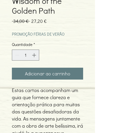
Wisdom of the
Golden Path
Preço
Preço
 34,00 € 
27,20 €
normal
promocional
PROMOÇÃO FÉRIAS DE VERÃO
Quantidade
*
Adicionar ao carrinho
Estas cartas acompanham um
guia que fornece clareza e
orientação prática para muitas
das questões desafiadoras da
vida. As mensagens juntamente
com a obra de arte belíssima, irá
ajudá-lo a superar seus