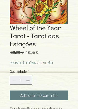
Wheel of the Year
Tarot - Tarot das
Estações
Preço
Preço
 23,20 € 
18,56 €
normal
promocional
PROMOÇÃO FÉRIAS DE VERÃO
Quantidade
*
Adicionar ao carrinho
Este baralho nos introduz nas