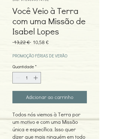
Você Veio à Terra
com uma Missão de
Isabel Lopes
Preço
Preço
 13,22 € 
10,58 €
normal
promocional
PROMOÇÃO FÉRIAS DE VERÃO
Quantidade
*
Adicionar ao carrinho
Todos nós viemos à Terra por
um motivo e com uma Missão
única e específica. Isso quer
dizer que mais ninguém em todo