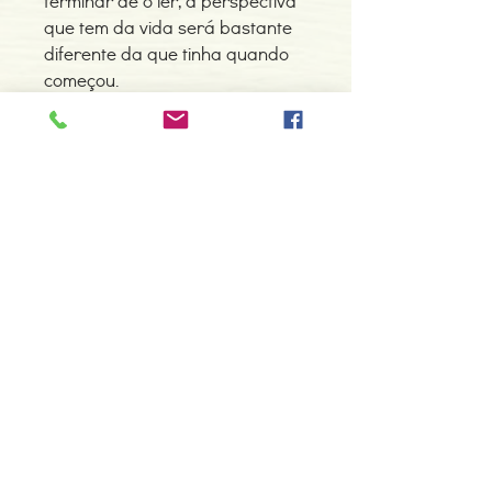
terminar de o ler, a perspectiva
que tem da vida será bastante
diferente da que tinha quando
começou.
Detalhes do Produto
Autor: Isabel Lopes
ISBN: 9789899514782
Edição ou reimpressão: 12-2005
Editor: Ascensão Edições
Contacte-nos
Idioma: Português
966 605 625
Dimensões: 149 x 209 x 7 mm
Encadernação: Capa mole
espiral.centro.alternativas@gmail
Páginas: 96
.com
Tipo de Produto: Livro
Horário de apoio a cliente
2ª a 6ª feira das 10h00 às 19h00