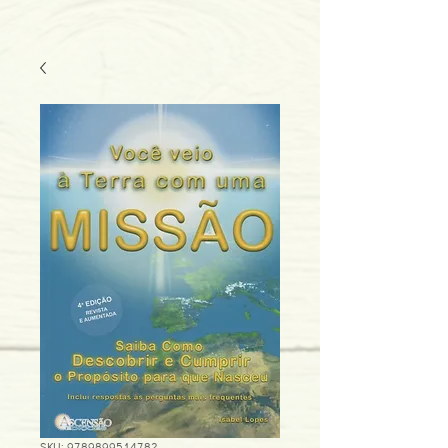
SKU: 9789899514782