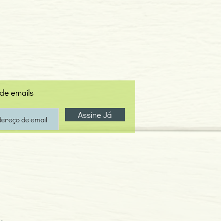
 de emails
Assine Já