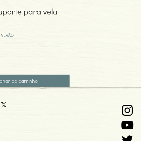
suporte para vela
eço
omocional
 VERÃO
ionar ao carrinho