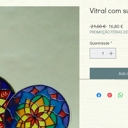
Vitral com 
Preço
Pr
 21,00 € 
16,80 €
normal
pr
PROMOÇÃO FÉRIAS DE
Quantidade
*
Adic