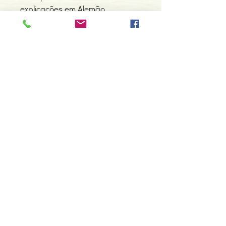
explicações em Alemão,
Espanhol, Francês, Inglês e
Italiano.
Contacte-nos
966 605 625
espiral.centro.alternativas@gmail
.com
Horário de apoio a cliente
2ª a 6ª feira das 10h00 às 19h00
sábado das 12h00 às 18h00
Faça parte da nossa lista de
emails