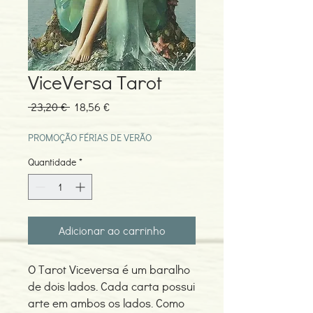
ViceVersa Tarot
Preço
Preço
 23,20 € 
18,56 €
normal
promocional
PROMOÇÃO FÉRIAS DE VERÃO
Quantidade
*
Adicionar ao carrinho
O Tarot Viceversa é um baralho
de dois lados. Cada carta possui
arte em ambos os lados. Como