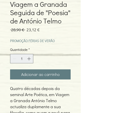
Viagem a Granada
Seguida de "Poesia"
de António Telmo
Preço
Preço
 28,90 € 
23,12 €
normal
promocional
PROMOÇÃO FÉRIAS DE VERÃO
Quantidade
*
Adicionar ao carrinho
Quatro décadas depois da
seminal Arte Poética, em Viagem
a Granada António Telmo
actualiza duplamente a sua
filosofia, como quem a revê para