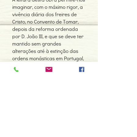
imaginar, com o máximo rigor, a
vivência diária dos freires de
Cristo, no Convento de Tomar,
depois da reforma ordenada
por D. João III, e que se deve ter
mantido sem grandes
alterações até à extinção das
ordens monásticas em Portugal,
ordenada por D. Pedro IV em
1834.
Detalhes do Produto
Autor: José Medeiros
ISBN: 9789728958565
Edição ou reimpressão: 04-2008
Editor: Zéfiro
Contacte-nos
Idioma: Português
966 605 625
Dimensões: 168 x 238 x 27 mm