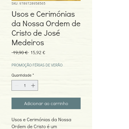
SKU: 9789728958565
Usos e Cerimónias
da Nossa Ordem de
Cristo de José
Medeiros
Preço
Preço
 19,90 € 
15,92 €
normal
promocional
PROMOÇÃO FÉRIAS DE VERÃO
Quantidade
*
Adicionar ao carrinho
Usos e Cerimónias da Nossa
Ordem de Cristo é um