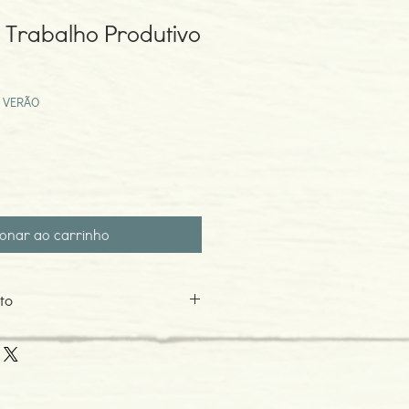
 Trabalho Produtivo
o
ocional
 VERÃO
ionar ao carrinho
to
9
o: 03-2019
 Grafia