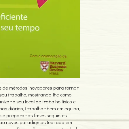
Dimensões: 119 x 168
Encadernação: Capa 
Páginas: 96
Tipo de Produto: Livro
ie de métodos inovadores para tornar
 seu trabalho, mostrando-lhe como
nizar o seu local de trabalho físico e
tinas diárias, trabalhar bem em equipa,
o e preparar as fases seguintes.
eção novos paradigmas (editada em