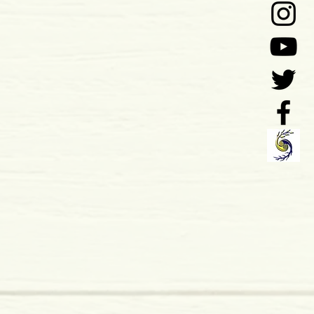
 x 7 mm
mole