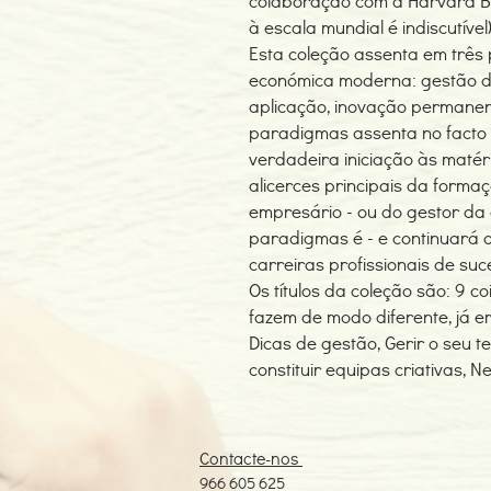
colaboração com a Harvard Bu
à escala mundial é indiscutível
Esta coleção assenta em três 
económica moderna: gestão de
aplicação, inovação permanen
paradigmas assenta no facto
verdadeira iniciação às matéri
alicerces principais da formaç
empresário - ou do gestor da 
paradigmas é - e continuará 
carreiras profissionais de su
Os títulos da coleção são: 9 
fazem de modo diferente, já em
Dicas de gestão, Gerir o seu t
constituir equipas criativas, 
Contacte-nos
966 605 625