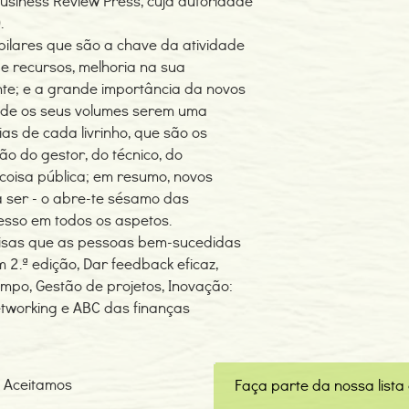
siness Review Press, cuja autoridade
).
pilares que são a chave da atividade
 recursos, melhoria na sua
te; e a grande importância da novos
 de os seus volumes serem uma
as de cada livrinho, que são os
ão do gestor, do técnico, do
coisa pública; em resumo, novos
a ser - o abre-te sésamo das
cesso em todos os aspetos.
coisas que as pessoas bem-sucedidas
 2.ª edição, Dar feedback eficaz,
empo, Gestão de projetos, Inovação:
Networking e ABC das finanças
Aceitamos
Faça parte da nossa lista