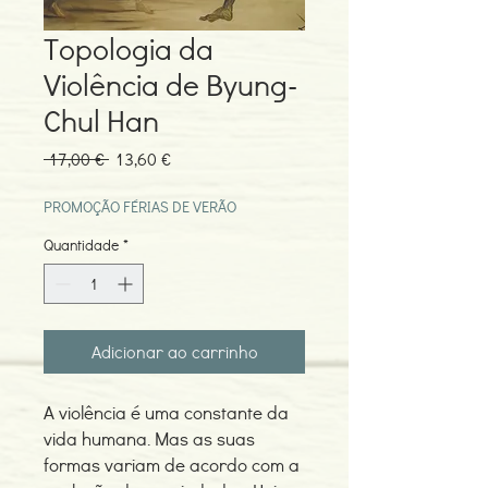
Topologia da
Violência de Byung-
Chul Han
Preço
Preço
 17,00 € 
13,60 €
normal
promocional
PROMOÇÃO FÉRIAS DE VERÃO
Quantidade
*
Adicionar ao carrinho
A violência é uma constante da
vida humana. Mas as suas
formas variam de acordo com a