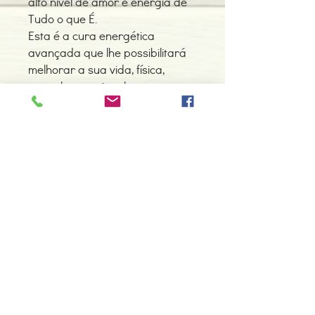
alto nível de amor e energia de
Tudo o que É.
Esta é a cura energética
avançada que lhe possibilitará
melhorar a sua vida, física,
mental e emocionalmente.
Detalhes do Produto
Autor: Vianna Stibal
ISBN: 9788537009796
Edição ou reimpressão: 09-2017
Editor: Madras
Contacte-nos
Idioma: Português do Brasil
966 605 625
Dimensões: 159 x 227 x 14 mm
Encadernação: Capa mole
espiral.centro.alternativas@gmail
Páginas: 288
.com
Tipo de Produto: Livro