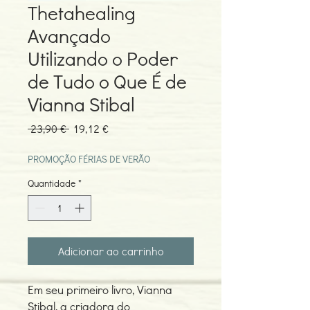
Thetahealing
Avançado
Utilizando o Poder
de Tudo o Que É de
Vianna Stibal
Preço
Preço
 23,90 € 
19,12 €
normal
promocional
PROMOÇÃO FÉRIAS DE VERÃO
Quantidade
*
Adicionar ao carrinho
Em seu primeiro livro, Vianna
Stibal, a criadora do