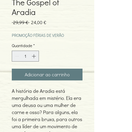
The Gospel of
Aradia
Preço
Preço
 29,99 € 
24,00 €
normal
promocional
PROMOÇÃO FÉRIAS DE VERÃO
Quantidade
*
Adicionar ao carrinho
A história de Aradia está
mergulhada em mistério. Ela era
uma deusa ou uma mulher de
carne e osso? Para alguns, ela
foi a primeira bruxa, para outros
uma líder de um movimento de