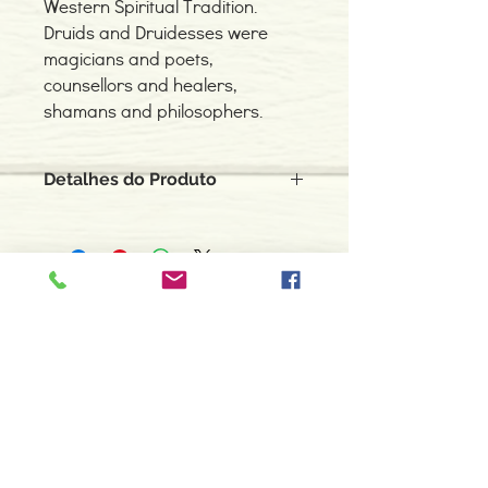
Western Spiritual Tradition.
Druids and Druidesses were
magicians and poets,
counsellors and healers,
shamans and philosophers.
Detalhes do Produto
Autor: Philip Carr-Gomm
ISBN:9781870450621
Edição ou reimpressão: 2006
Editor: Thoth Publications
Contacte-nos
Idioma: Inglês
966 605 625
Encadernação: Capa mole
Páginas: 216
espiral.centro.alternativas@gmail
Tipo de Produto: Livro
.com
Horário de apoio a cliente