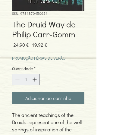
SKU: 9781870450621
The Druid Way de
Philip Carr-Gomm
Preço
Preço
 24,90 € 
19,92 €
normal
promocional
PROMOÇÃO FÉRIAS DE VERÃO
Quantidade
*
Adicionar ao carrinho
The ancient teachings of the
Druids represent one of the well-
springs of inspiration of the