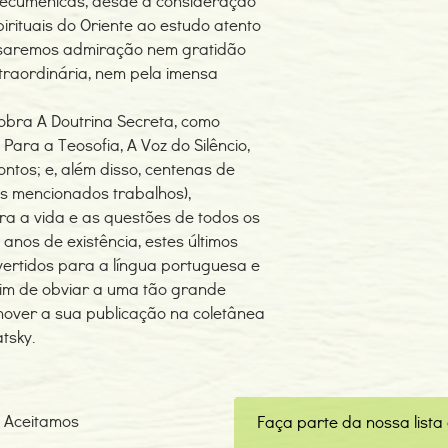
as ecuménicas, desde a consideração
irituais do Oriente ao estudo atento
ssaremos admiração nem gratidão
xtraordinária, nem pela imensa
obra A Doutrina Secreta, como
ara a Teosofia, A Voz do Silêncio,
ontos; e, além disso, centenas de
s mencionados trabalhos),
a a vida e as questões de todos os
anos de existência, estes últimos
vertidos para a língua portuguesa e
 fim de obviar a uma tão grande
over a sua publicação na coletânea
tsky.
Aceitamos
Faça parte da nossa lista