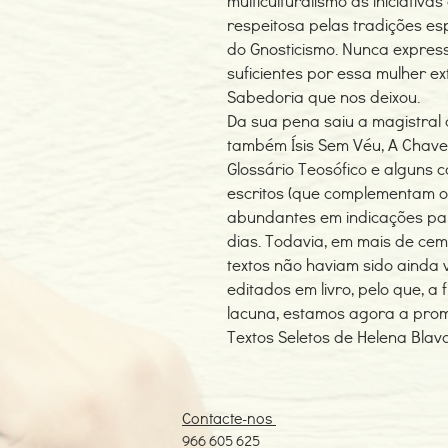
multiculturalismo às iniciativ
respeitosa pelas tradições esp
do Gnosticismo. Nunca expre
suficientes por essa mulher e
Sabedoria que nos deixou.
Da sua pena saiu a magistral 
também Ísis Sem Véu, A Chave P
Glossário Teosófico e alguns c
escritos (que complementam o
abundantes em indicações par
dias. Todavia, em mais de cem 
textos não haviam sido ainda 
editados em livro, pelo que, a
lacuna, estamos agora a prom
Textos Seletos de Helena Blava
Contacte-nos
966 605 625