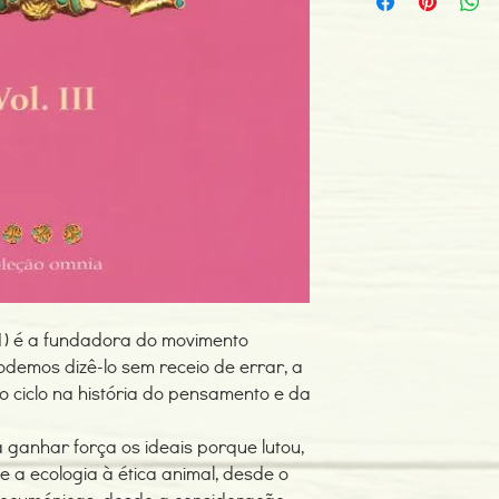
ISBN: 978972946378
Edição ou reimpressã
Editor: Centro Lusitano
Idioma: Português
Dimensões: 153 x 212
Encadernação: Capa 
Páginas: 136
Tipo de Produto: Livro
1) é a fundadora do movimento
demos dizê-lo sem receio de errar, a
 ciclo na história do pensamento e da
 ganhar força os ideais porque lutou,
e a ecologia à ética animal, desde o