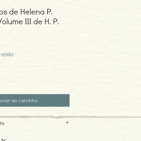
os de Helena P.
Volume III de H. P.
ço
mocional
 VERÃO
ionar ao carrinho
to