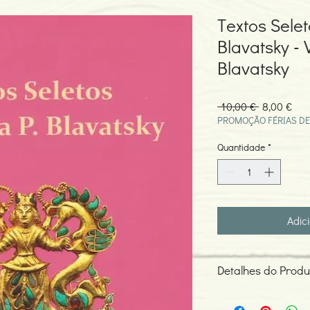
Textos Selet
Blavatsky - 
Blavatsky
Preço
Pre
 10,00 € 
8,00 €
normal
pro
PROMOÇÃO FÉRIAS DE
Quantidade
*
Adic
Detalhes do Produ
Autor: H. P. Blavatsky