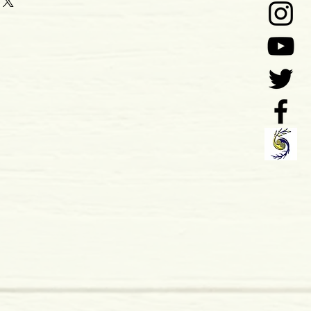
5
o: 11-2019
 de Unificação Cultural
 x 7 mm
mole