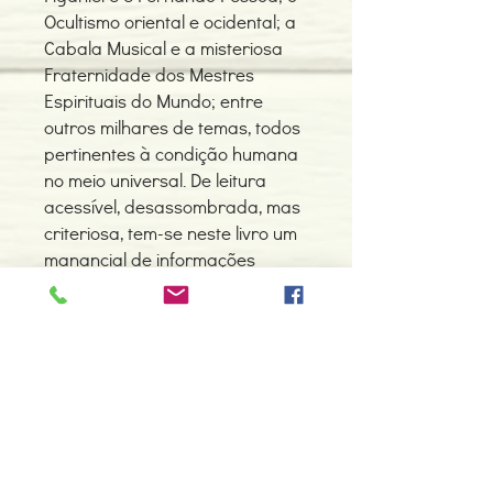
Ocultismo oriental e ocidental; a
Cabala Musical e a misteriosa
Fraternidade dos Mestres
Espirituais do Mundo; entre
outros milhares de temas, todos
pertinentes à condição humana
no meio universal. De leitura
acessível, desassombrada, mas
criteriosa, tem-se neste livro um
manancial de informações
inéditas destinadas ao público
geral, impelindo-o a uma visão
mais ampla e profunda sobre
quem é, de onde vem e para
onde vai, conforme
predeterminado pelo Espírito
Livre ou Espírito Santo,
característica primaz de Terra