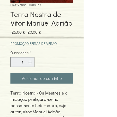
SKU: 9788537008867
Terra Nostra de
Vitor Manuel Adrião
Preço
Preço
 25,00 € 
20,00 €
normal
promocional
PROMOÇÃO FÉRIAS DE VERÃO
Quantidade
*
Adicionar ao carrinho
Terra Nostra - Os Mestres e a
Iniciação prefigura-se no
pensamento heterodoxo, cujo
autor, Vitor Manuel Adrião,