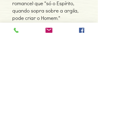
romance) que "só o Espírito,
quando sopra sobre a argila,
pode criar o Homem."
Detalhes do Produto
Autor: Antoine de Saint-Exupéry
ISBN: 9789897500312
Edição ou reimpressão: 04-2015
Editor: Nova Vega
Contacte-nos
Idioma: Português
966 605 625
Dimensões: 149 x 230 x 7 mm
Encadernação: Capa mole
espiral.centro.alternativas@gmail
Páginas: 132
.com
Tipo de Produto: Livro
Horário de apoio a cliente
2ª a 6ª feira das 10h00 às 19h00
sábado das 12h00 às 18h00