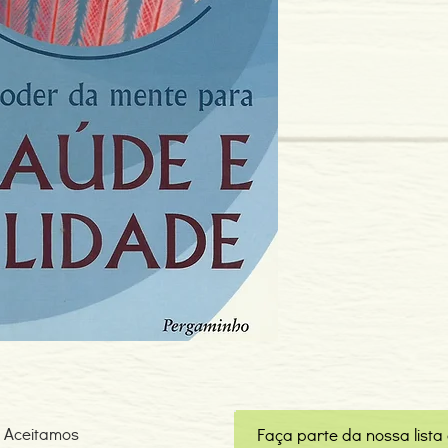
Editor: Pergaminho
Idioma: Português
Dimensões: 159 x 229
Encadernação: Capa 
Páginas: 272
Tipo de Produto: Livro
Aceitamos
Faça parte da nossa lista