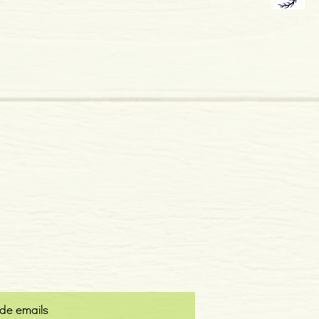
 x 23 mm
mole
 de emails