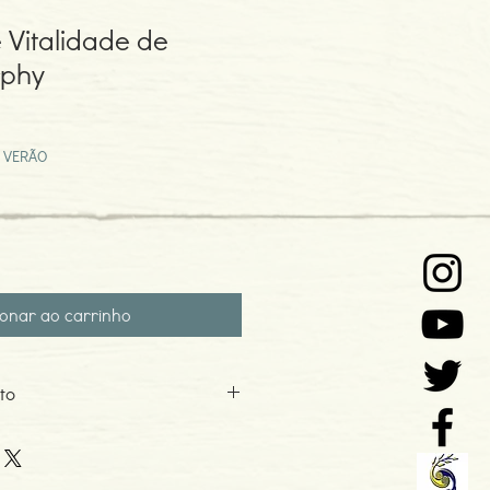
 Vitalidade de
rphy
ço
mocional
 VERÃO
ionar ao carrinho
to
5
o: 04-2002