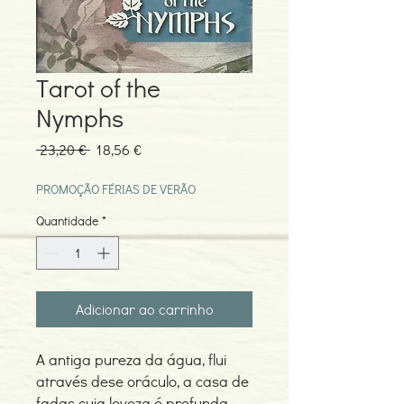
Tarot of the
Nymphs
Preço
Preço
 23,20 € 
18,56 €
normal
promocional
PROMOÇÃO FÉRIAS DE VERÃO
Quantidade
*
Adicionar ao carrinho
A antiga pureza da água, flui
através dese oráculo, a casa de
fadas cuja leveza é profunda,