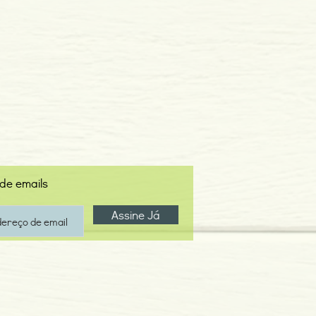
 de emails
Assine Já