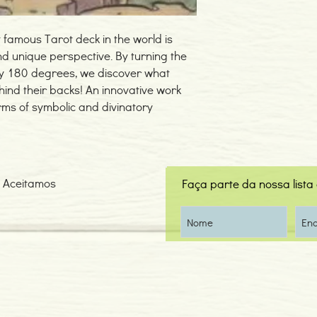
st famous Tarot deck in the world is
d unique perspective. By turning the
 by 180 degrees, we discover what
behind their backs! An innovative work
erms of symbolic and divinatory
Aceitamos
Faça parte da nossa lista