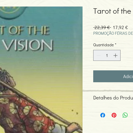
Tarot of the
Preço
Pr
 22,39 € 
17,92 €
normal
pr
PROMOÇÃO FÉRIAS DE
Quantidade
*
Adic
Detalhes do Produ
Autor: ----
ISBN: 978888395299
Editor: LO SCARABEO
Idioma: Português