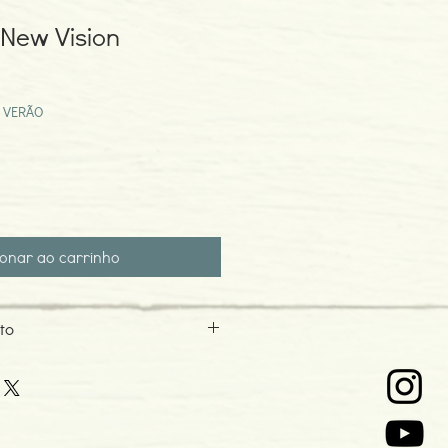
 New Vision
eço
omocional
 VERÃO
ionar ao carrinho
to
9