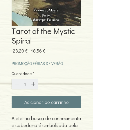
Tarot of the Mystic
Spiral
Preço
Preço
 23,20 € 
18,56 €
normal
promocional
PROMOÇÃO FÉRIAS DE VERÃO
Quantidade
*
Adicionar ao carrinho
A eterna busca de conhecimento
e sabedoria é simbolizada pela