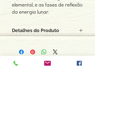
elemental, e as fases de reflexão
da energia lunar.
Detalhes do Produto
Autor: George Monbiot
ISBN: 9789729360374
Edição ou reimpressão: 06-2007
Editor: Via Optima
Contacte-nos
Idioma: Português
966 605 625
Dimensões: 138 x 208 x 23 mm
Páginas: 292
espiral.centro.alternativas@gmail
Tipo de Produto: Livro
.com
Horário de apoio a cliente
2ª a 6ª feira das 10h00 às 19h00
sábado das 12h00 às 18h00