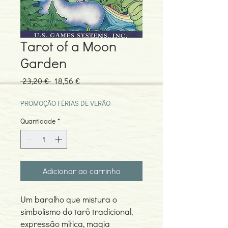
Tarot of a Moon
Garden
Preço
Preço
 23,20 € 
18,56 €
normal
promocional
PROMOÇÃO FÉRIAS DE VERÃO
Quantidade
*
Adicionar ao carrinho
Um baralho que mistura o
simbolismo do tarô tradicional,
expressão mítica, magia