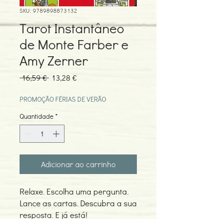
SKU: 9789898873132
Tarot Instantâneo
de Monte Farber e
Amy Zerner
Preço
Preço
 16,59 € 
13,28 €
normal
promocional
PROMOÇÃO FÉRIAS DE VERÃO
Quantidade
*
Adicionar ao carrinho
Relaxe. Escolha uma pergunta.
Lance as cartas. Descubra a sua
resposta. E já está!