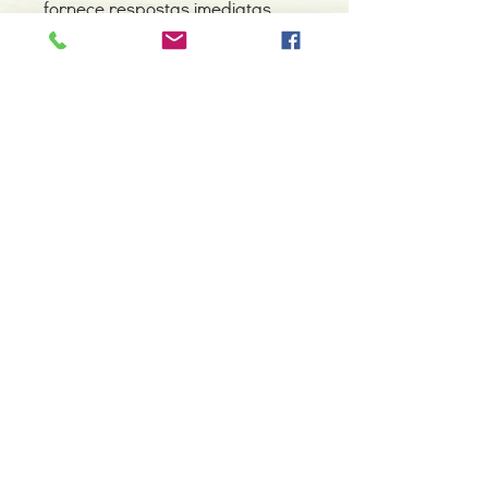
fornece respostas imediatas.
«Cada carta é interpretada
exatamente de acordo com a
posição em que aparece…
Nenhum outro livro que
conheçamos oferece este grau
de precisão.»
Detalhes do Produto
Autores: Monte Farber e Amy Zerner
ISBN: 9789898873132
Edição ou reimpressão: 01-2018
Editor: Nascente
Contacte-nos
Idioma: Português
966 605 625
Dimensões: 151 x 228 x 16 mm
Encadernação: Capa mole
espiral.centro.alternativas@gmail
Páginas: 272
.com
Tipo de Produto: Livro