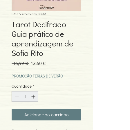
SKU: 9789898873309
Tarot Decifrado
Guia prático de
aprendizagem de
Sofia Rito
Preço
Preço
 16,99 € 
13,60 €
normal
promocional
PROMOÇÃO FÉRIAS DE VERÃO
Quantidade
*
Adicionar ao carrinho