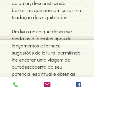
ao amor, desconstruindo
barreiras que possam surgir na
tradução dos significados.
Um livro único que descreve
ainda os diferentes tipos de
lançamentos e fornece
sugestões de leitura, permitindo-
lhe encetar uma viagem de
autodescoberta do seu
potencial espiritual e obter as
respostas de que precisa, das
mais mundanas às mais
profundas.
Detalhes do Produto
Autor: Sofia Rito
ISBN: 9789898873309