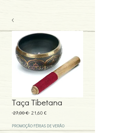
Taça Tibetana
Preço
Preço
 27,00 € 
21,60 €
normal
promocional
PROMOÇÃO FÉRIAS DE VERÃO