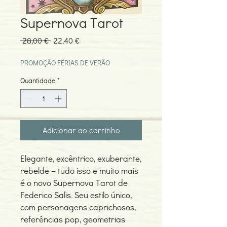
Supernova Tarot
Preço
Preço
 28,00 € 
22,40 €
normal
promocional
PROMOÇÃO FÉRIAS DE VERÃO
Quantidade
*
Adicionar ao carrinho
Elegante, excêntrico, exuberante,
rebelde – tudo isso e muito mais
é o novo Supernova Tarot de
Federico Salis. Seu estilo único,
com personagens caprichosos,
referências pop, geometrias