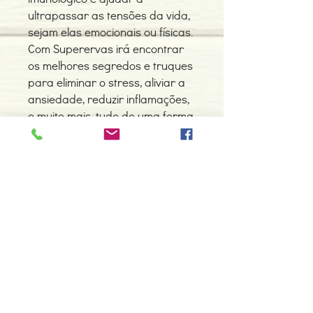
ultrapassar as tensões da vida,
sejam elas emocionais ou físicas.
Com Superervas irá encontrar
os melhores segredos e truques
para eliminar o stress, aliviar a
ansiedade, reduzir inflamações,
e muito mais, tudo de uma forma
saudável e natural.
Detalhes do Produto
Autor: Rachel Landon
ISBN: 9789898873750
Edição ou reimpressão: 02-2019
Editor: Nascente
Contacte-nos
Idioma: Português
966 605 625
Dimensões: 150 x 228 x 22 mm
Encadernação: Capa mole
espiral.centro.alternativas@gmail
Páginas: 288