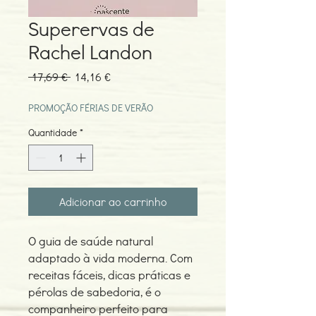
Superervas de
Rachel Landon
Preço
Preço
 17,69 € 
14,16 €
normal
promocional
PROMOÇÃO FÉRIAS DE VERÃO
Quantidade
*
Adicionar ao carrinho
O guia de saúde natural
adaptado à vida moderna. Com
receitas fáceis, dicas práticas e
pérolas de sabedoria, é o
companheiro perfeito para