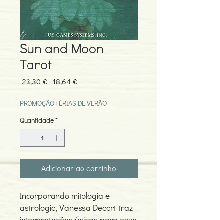
Sun and Moon
Tarot
Preço
Preço
 23,30 € 
18,64 €
normal
promocional
PROMOÇÃO FÉRIAS DE VERÃO
Quantidade
*
Adicionar ao carrinho
Incorporando mitologia e
astrologia, Vanessa Decort traz
interpretações únicas para esse