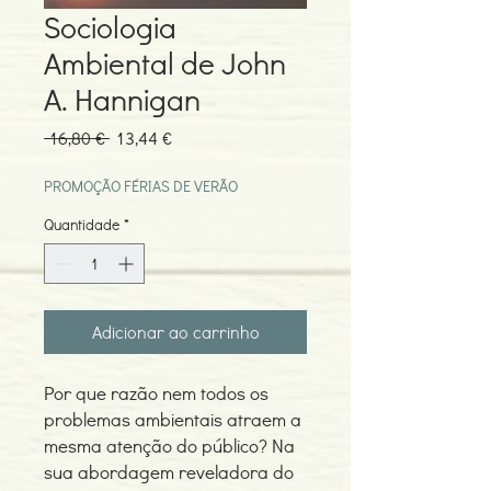
Sociologia
Ambiental de John
A. Hannigan
Preço
Preço
 16,80 € 
13,44 €
normal
promocional
PROMOÇÃO FÉRIAS DE VERÃO
Quantidade
*
Adicionar ao carrinho
Por que razão nem todos os
problemas ambientais atraem a
mesma atenção do público? Na
sua abordagem reveladora do