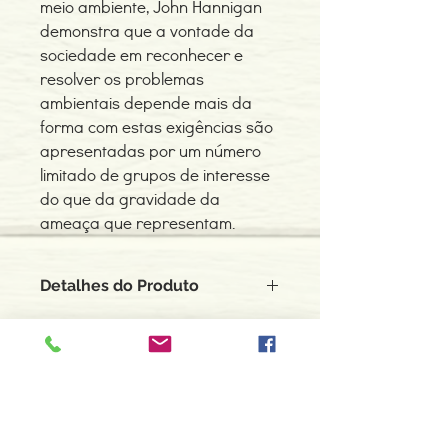
meio ambiente, John Hannigan
demonstra que a vontade da
sociedade em reconhecer e
resolver os problemas
ambientais depende mais da
forma com estas exigências são
apresentadas por um número
limitado de grupos de interesse
do que da gravidade da
ameaça que representam.
Detalhes do Produto
Autor: John A. Hannigan
ISBN: 9789727712793
Edição ou reimpressão: 04-2000
Editor: Instituto Piaget
Contacte-nos
Idioma: Português
966 605 625
Dimensões: 162 x 233 x 20 mm