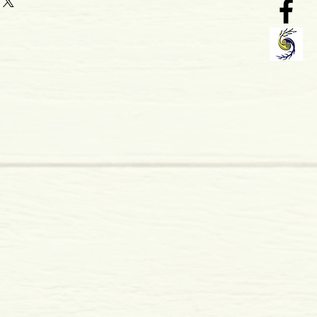
o: 05-2018
mole