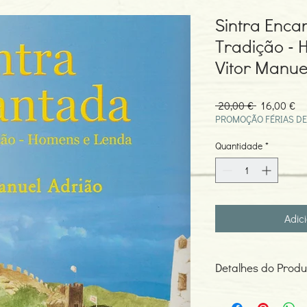
Sintra Enca
Tradição - 
Vitor Manue
Preço
Pr
 20,00 € 
16,00 €
normal
pr
PROMOÇÃO FÉRIAS DE
Quantidade
*
Adic
Detalhes do Produ
Autor: Vitor Manuel Ad