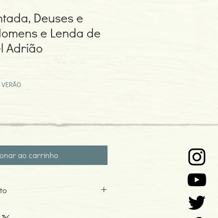
ntada, Deuses e
Homens e Lenda de
l Adrião
eço
omocional
 VERÃO
ionar ao carrinho
to
rião