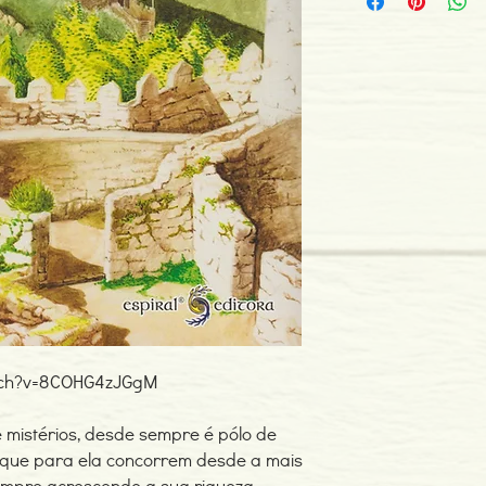
Edição ou reimpressã
Editor: Espiral Editora
Idioma: Português
Encadernação: Capa 
Páginas: 272
Tipo de Produto: Livro
atch?v=8COHG4zJGgM
e mistérios, desde sempre é pólo de
 que para ela concorrem desde a mais
empre acrescendo a sua riqueza