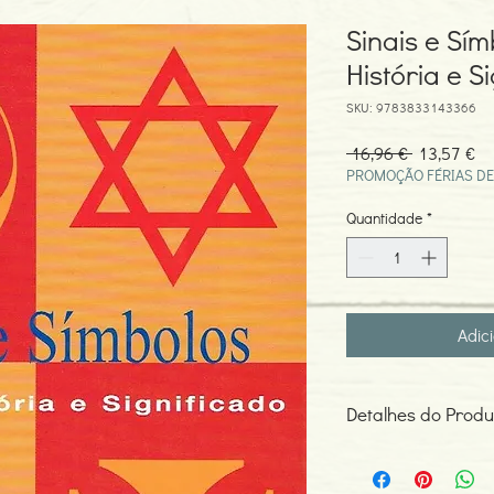
Sinais e Sím
História e S
SKU: 9783833143366
Preço
Pr
 16,96 € 
13,57 €
normal
pr
PROMOÇÃO FÉRIAS DE
Quantidade
*
Adic
Detalhes do Produ
Autor: Vários
ISBN: 978383314336