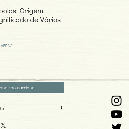
bolos: Origem,
ignificado de Vários
eço
omocional
 VERÃO
ionar ao carrinho
to
6