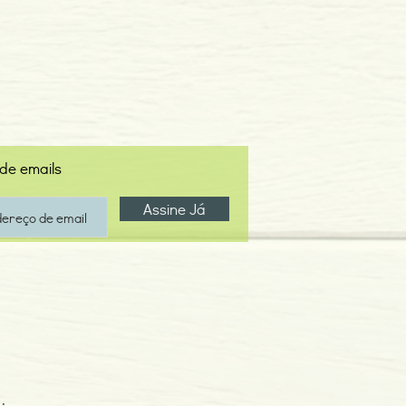
 de emails
Assine Já