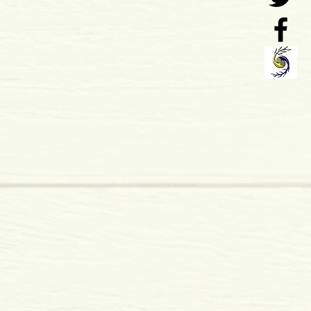
o: 01-2008
 x 21 mm
duraPáginas: 160