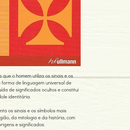
Edição ou reimpressã
Editor: H. F. Ullmann
Idioma: Português
Dimensões: 250 x 192
Encadernação: Capa 
Tipo de Produto: Livro
que o homem utiliza os sinais e os
a forma de linguagem universal de
ída de significados ocultos e constitui
ole identitária.
ta os sinais e os símbolos mais
gião, da mitologia e da história, com
rigens e significados.