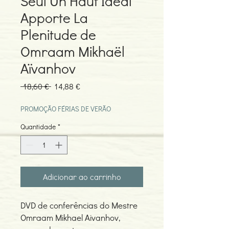
Seul Un Haut Ideal
Apporte La
Plenitude de
Omraam Mikhaël
Aïvanhov
Preço
Preço
 18,60 € 
14,88 €
normal
promocional
PROMOÇÃO FÉRIAS DE VERÃO
Quantidade
*
Adicionar ao carrinho
DVD de conferências do Mestre
Omraam Mikhael Aivanhov,