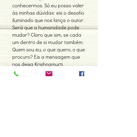
conhecermos. Só eu posso valer
às minhas dúvidas: eis o desafio
iluminado que nos lança o autor.
Será que a humanidade pode
mudar? Claro que sim, se cada
um dentro de si mudar também.
Quem sou eu, o que quero, o que
procuro? Eis a mensagem que
nos deixa Krishnamurti.
Saibamos nós merecê-la." - Júlio
Roberto
Detalhes do Produto
Autor: J. Krishnamurti
ISBN: 9789725764312
Edição ou reimpressão: 01-2007
Editor: Dinalivro
Contacte-nos
Idioma: Português