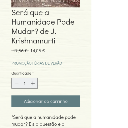
Será que a
Humanidade Pode
Mudar? de J.
Krishnamurti
Preço
Preço
 17,56 € 
14,05 €
normal
promocional
PROMOÇÃO FÉRIAS DE VERÃO
Quantidade
*
Adicionar ao carrinho
"Será que a humanidade pode
mudar? Eis a questão e o