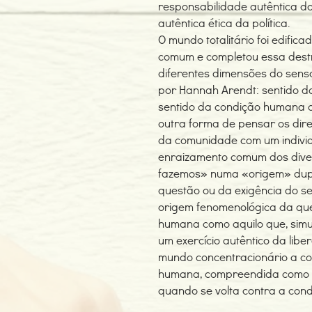
responsabilidade autêntica 
autêntica ética da política.
O mundo totalitário foi edifi
comum e completou essa destru
diferentes dimensões do sen
por Hannah Arendt: sentido d
sentido da condição humana da
outra forma de pensar os dire
da comunidade com um individ
enraizamento comum dos dive
fazemos» numa «origem» dupl
questão ou da exigência do sen
origem fenomenológica da que
humana como aquilo que, simul
um exercício autêntico da li
mundo concentracionário a co
humana, compreendida como 
quando se volta contra a con