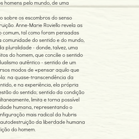
dos homens pelo mundo, de uma
cado sobre os escombros do senso
ição. Anne-Marie Roviello revela as
so comum, tal como foram pensadas
a comunidade do sentido e do mundo,
 pluralidade - donde, talvez, uma
itos do homem, que concilie o sentido
ualismo autêntico - sentido de um
rsos modos de «pensar aquilo que
a: na quase-transcendência da
tido, e na experiência, ela própria
stão do sentido; sentido da condição
taneamente, limita e torna possível
berdade humana, representando o
nfiguração mais radical da hubris
autodestruição da liberdade humana
dição do homem.