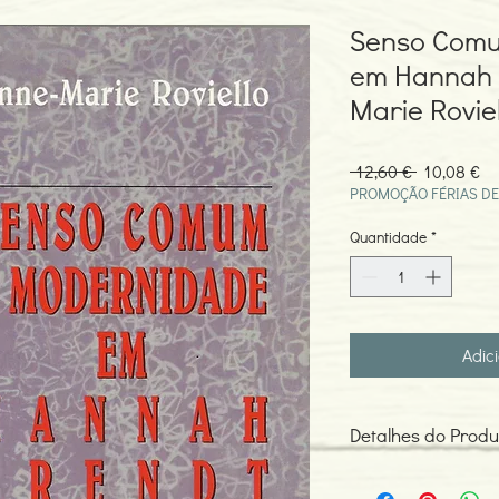
Senso Com
em Hannah 
Marie Roviel
Preço
Pr
 12,60 € 
10,08 €
normal
pr
PROMOÇÃO FÉRIAS DE
Quantidade
*
Adic
Detalhes do Produ
Autor: Anne-Marie Rovi