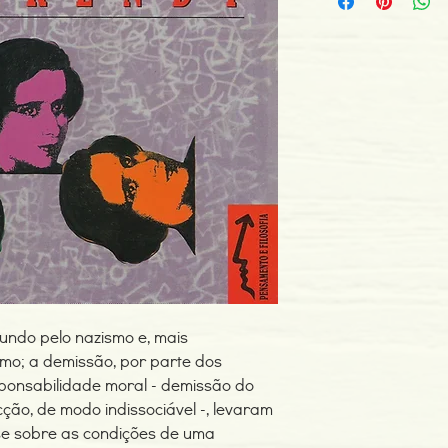
ISBN: 978972840781
Edição ou reimpressã
Editor: Instituto Piaget
Idioma: Português
Dimensões: 231 x 156
Encadernação: Capa m
Tipo de Produto: Livro
mundo pelo nazismo e, mais
ismo; a demissão, por parte dos
sponsabilidade moral - demissão do
ão, de modo indissociável -, levaram
se sobre as condições de uma