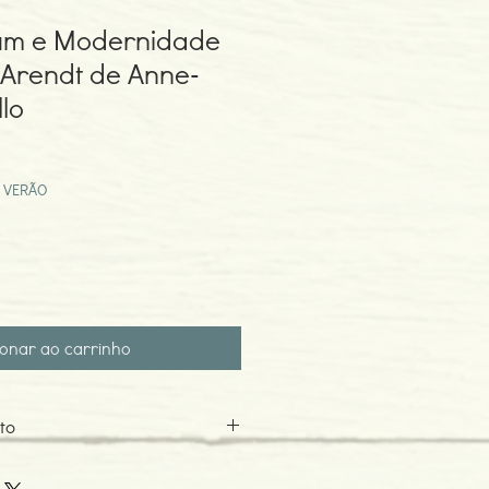
um e Modernidade
Arendt de Anne-
lo
eço
omocional
 VERÃO
ionar ao carrinho
to
ello