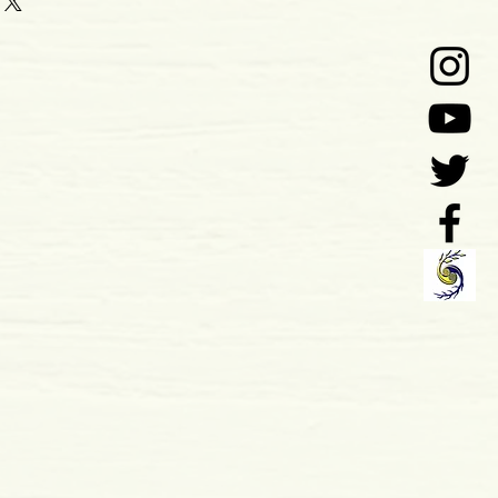
0
o: 04-1997
 x 22 mm
ole Páginas: 204