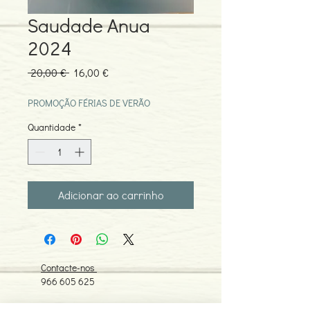
Saudade Anua
2024
Preço
Preço
 20,00 € 
16,00 €
normal
promocional
PROMOÇÃO FÉRIAS DE VERÃO
Quantidade
*
Adicionar ao carrinho
Contacte-nos
966 605 625