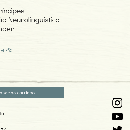
íncipes
 Neurolinguística
nder
eço
omocional
 VERÃO
ionar ao carrinho
to