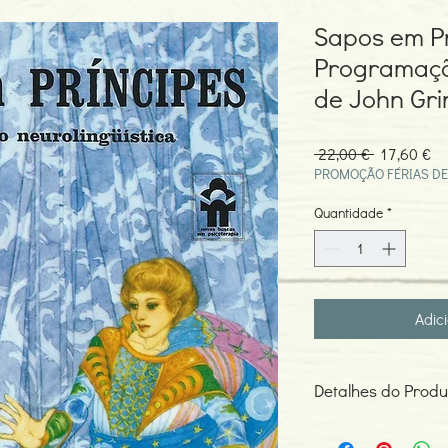
Sapos em Pr
Programação
de John Gri
Preço
Pr
 22,00 € 
17,60 €
normal
pr
PROMOÇÃO FÉRIAS DE
Quantidade
*
Adic
Detalhes do Produ
Autor: John Grinder