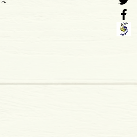
1
o: 01-1982
s
rasil, Português
 x 19 mm
mole