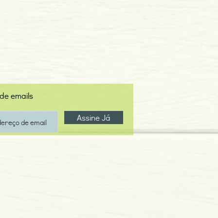
 de emails
Assine Já