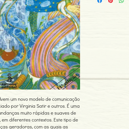
ISBN: 978853230145
Edição ou reimpressã
Editor: Editora Summu
Idioma: Português do B
Dimensões: 204 x 137
Encadernação: Capa 
Páginas: 220
Tipo de Produto: Livro
lvem um novo modelo de comunicação
ado por Virginia Satir e outros. É uma
mundanças muito rápidas e suaves de
em diferentes contextos. Este tipo de
ças geradoras, com as quais as