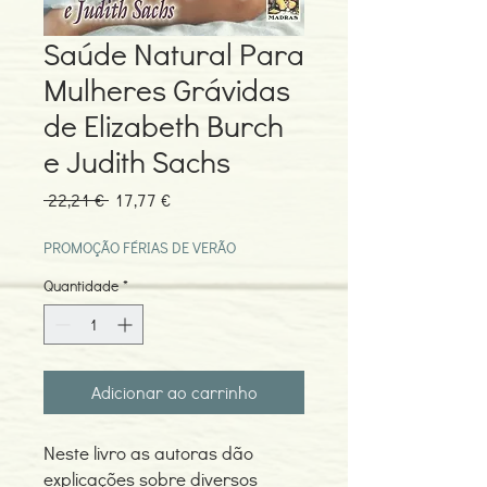
Saúde Natural Para
Mulheres Grávidas
de Elizabeth Burch
e Judith Sachs
Preço
Preço
 22,21 € 
17,77 €
normal
promocional
PROMOÇÃO FÉRIAS DE VERÃO
Quantidade
*
Adicionar ao carrinho
Neste livro as autoras dão
explicações sobre diversos