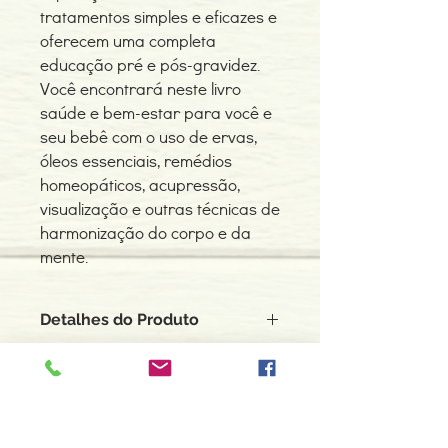
tratamentos simples e eficazes e
oferecem uma completa
educação pré e pós-gravidez.
Você encontrará neste livro
saúde e bem-estar para você e
seu bebê com o uso de ervas,
óleos essenciais, remédios
homeopáticos, acupressão,
visualização e outras técnicas de
harmonização do corpo e da
mente.
Detalhes do Produto
Autor: Elizabeth Burch e Judith Sachs
Edição ou reimpressão: 01-1999
Editor: Madras
Idioma: Português do Brasil, Português
Contacte-nos
Dimensões: 140 x 210 x 35 mm