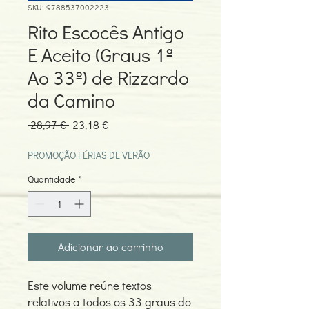
SKU: 9788537002223
Rito Escocês Antigo
E Aceito (Graus 1ª
Ao 33º) de Rizzardo
da Camino
Preço
Preço
 28,97 € 
23,18 €
normal
promocional
PROMOÇÃO FÉRIAS DE VERÃO
Quantidade
*
Adicionar ao carrinho
Este volume reúne textos
relativos a todos os 33 graus do