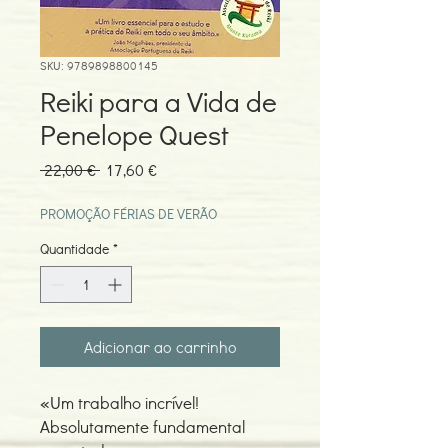
SKU: 9789898800145
Reiki para a Vida de
Penelope Quest
Preço
Preço
 22,00 € 
17,60 €
normal
promocional
PROMOÇÃO FÉRIAS DE VERÃO
Quantidade
*
Adicionar ao carrinho
«Um trabalho incrível!
Absolutamente fundamental