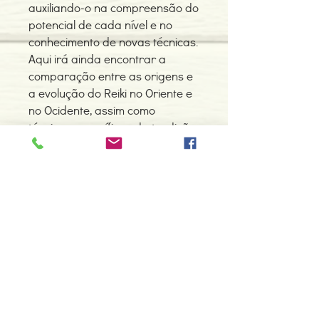
auxiliando-o na compreensão do
potencial de cada nível e no
conhecimento de novas técnicas.
Aqui irá ainda encontrar a
comparação entre as origens e
a evolução do Reiki no Oriente e
no Ocidente, assim como
técnicas específicas da tradição
original japonesa.
Detalhes do Produto
Autor: Penelope Quest
ISBN: 9789898800145
Edição ou reimpressão: 07-2015
Editor: Nascente
Contacte-nos
Idioma: Português
966 605 625
Dimensões: 150 x 231 x 28 mm
Encadernação: Capa mole
espiral.centro.alternativas@gmail