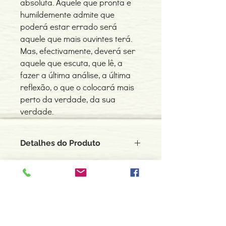
absoluta. Aquele que pronta e
humildemente admite que
poderá estar errado será
aquele que mais ouvintes terá.
Mas, efectivamente, deverá ser
aquele que escuta, que lê, a
fazer a última análise, a última
reflexão, o que o colocará mais
perto da verdade, da sua
verdade.
Detalhes do Produto
Autor: Luís-Carlos Silva
ISBN: 9789728958039
Edição ou reimpressão: 06-2005
Editor: Zéfiro
Contacte-nos
Idioma: Português
966 605 625
Dimensões: 149 x 243 x 5 mm