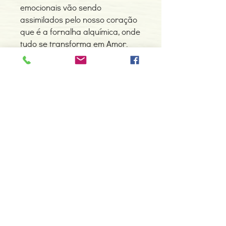
emocionais vão sendo
assimilados pelo nosso coração
que é a fornalha alquímica, onde
tudo se transforma em Amor.
Detalhes do Produto
Autor: Lubélia Medeiros
ISBN: 9789728958329
Edição ou reimpressão: 06-2007
Editor: Zéfiro
Contacte-nos
Idioma: Português
966 605 625
Dimensões: 139 x 200 x 8 mm
Encadernação: Capa mole
espiral.centro.alternativas@gmail
Páginas: 154
.com
Tipo de Produto: Livro
Horário de apoio a cliente
2ª a 6ª feira das 10h00 às 19h00