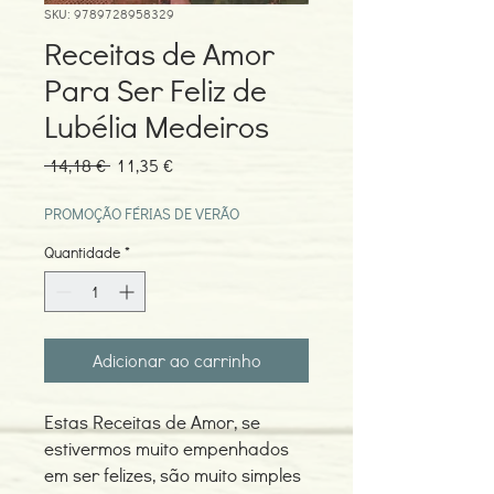
SKU: 9789728958329
Receitas de Amor
Para Ser Feliz de
Lubélia Medeiros
Preço
Preço
 14,18 € 
11,35 €
normal
promocional
PROMOÇÃO FÉRIAS DE VERÃO
Quantidade
*
Adicionar ao carrinho
Estas Receitas de Amor, se
estivermos muito empenhados
em ser felizes, são muito simples