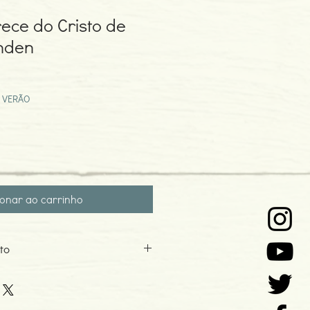
ece do Cristo de
hden
eço
omocional
 VERÃO
ionar ao carrinho
to
n
n Claret
rasil, Português