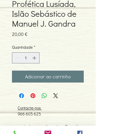
Profética Lusíada,
Islão Sebástico de
Manuel J. Gandra
Preço
20,00 €
Quantidade
*
Adicionar ao carrinho
Contacte-nos
966 605 625
espiral.centro.alternativas@gmail
.com