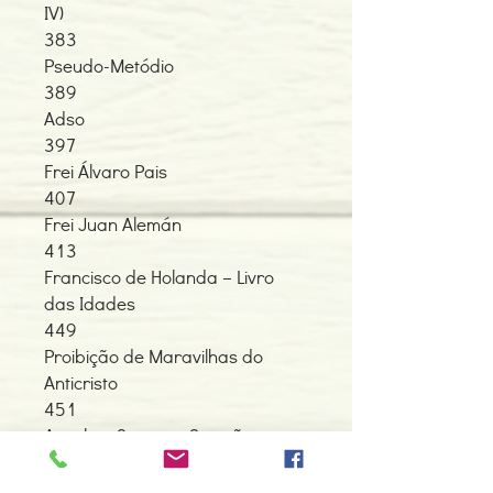
IV)
383
Pseudo-Metódio
389
Adso
397
Frei Álvaro Pais
407
Frei Juan Alemán
413
Francisco de Holanda – Livro
das Idades
449
Proibição de Maravilhas do
Anticristo
451
Anselmo Caetano Gusmão
Castelo Branco
465