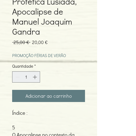
Profética Lusíada,
Apocalipse de
Manuel Joaquim
Gandra
Preço
Preço
 25,00 € 
20,00 €
normal
promocional
PROMOÇÃO FÉRIAS DE VERÃO
Quantidade
*
Adicionar ao carrinho
Índice :
5
O Apocalipse no contexto da