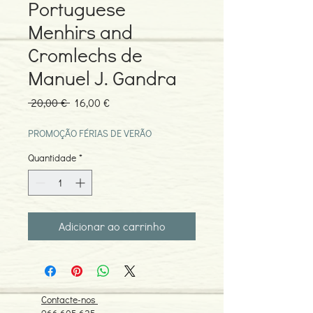
Portuguese
Menhirs and
Cromlechs de
Manuel J. Gandra
Preço
Preço
 20,00 € 
16,00 €
normal
promocional
PROMOÇÃO FÉRIAS DE VERÃO
Quantidade
*
Adicionar ao carrinho
Contacte-nos