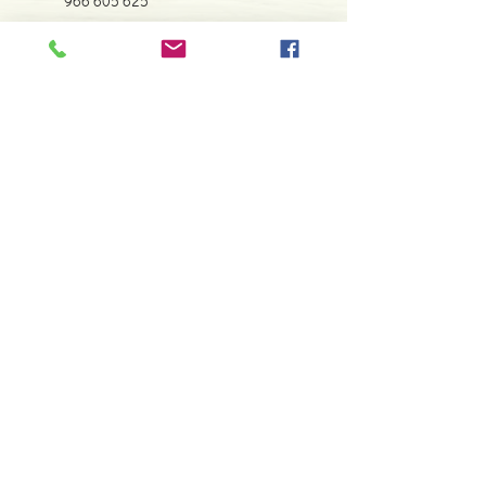
966 605 625
espiral.centro.alternativas@gmail
.com
Horário de apoio a cliente
2ª a 6ª feira das 10h00 às 19h00
sábado das 12h00 às 18h00
Faça parte da nossa lista de
emails
Assine Já