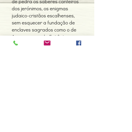
de pedra os saberes canteiros
dos jerónimos, os enigmas
judaico-cristãos escalhenses,
sem esquecer a fundação de
enclaves sagrados como o de
Amarante e o da Egitânia.
Detalhes do Produto
Autor: Vitor Manuel Adrião
Edição ou reimpressão: 03-2018
Editor: Eudito
Idioma: Português
Contacte-nos
Encadernação: Capa mole
966 605 625
Páginas: 496
Tipo de Produto: Livro
espiral.centro.alternativas@gmail
.com