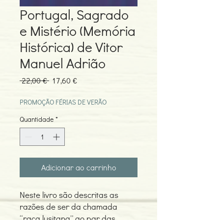
Portugal, Sagrado
e Mistério (Memória
Histórica) de Vitor
Manuel Adrião
Preço
Preço
 22,00 € 
17,60 €
normal
promocional
PROMOÇÃO FÉRIAS DE VERÃO
Quantidade
*
Adicionar ao carrinho
Neste livro são descritas as
razões de ser da chamada
“raça lusitana” ao par das