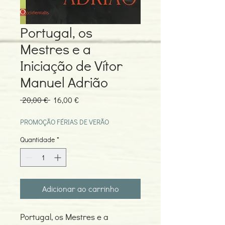
Portugal, os
Mestres e a
Iniciação de Vítor
Manuel Adrião
Preço
Preço
 20,00 € 
16,00 €
normal
promocional
PROMOÇÃO FÉRIAS DE VERÃO
Quantidade
*
Adicionar ao carrinho
Portugal, os Mestres e a