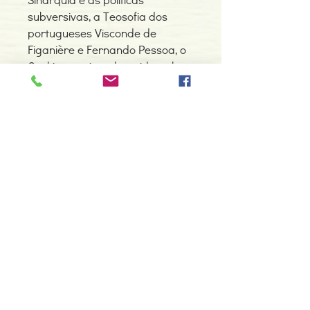
subversivas, a Teosofia dos
portugueses Visconde de
Figanière e Fernando Pessoa, o
Ocultismo oriental e ocidental,
até à Cabala Musical e à
misteriosa Fraternidade
Espiritual Portuguesa, dentre
milhares de temas repartidos
por 30 capítulos feitos das
"cartas teosóficas" do autor
desde 1972 até 2007.
Detalhes do Produto
Autor: Vítor Manuel Adrião
ISBN: 9789728966461
Edição ou reimpressão: 08-2008
Editor: Via Occidentalis
Contacte-nos